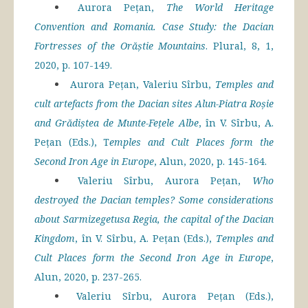
Aurora Pețan,
The World Heritage
Convention and Romania. Case Study: the Dacian
Fortresses of the Orăștie Mountains
. Plural, 8, 1,
2020, p. 107-149.
Aurora Pețan, Valeriu Sîrbu,
Temples and
cult artefacts from the Dacian sites Alun-Piatra Roșie
and Grădiștea de Munte-Fețele Albe
, în V. Sîrbu, A.
Pețan (Eds.), T
emples and Cult Places form the
Second Iron Age in Europe
, Alun, 2020, p. 145-164.
Valeriu Sîrbu, Aurora Pețan,
Who
destroyed the Dacian temples? Some considerations
about Sarmizegetusa Regia, the capital of the Dacian
Kingdom
, în V. Sîrbu, A. Pețan (Eds.),
Temples and
Cult Places form the Second Iron Age in Europe
,
Alun, 2020, p. 237-265.
Valeriu Sîrbu, Aurora Pețan (Eds.),