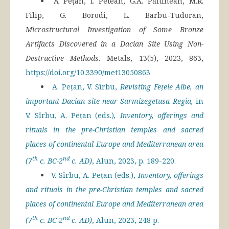
A Pețan, I. Petean, G.A. Păltinean, M.R.
Filip, G. Borodi, L. Barbu-Tudoran,
Microstructural Investigation of Some Bronze
Artifacts Discovered in a Dacian Site Using Non-
Destructive Methods.
Metals, 13(5), 2023, 863,
https://doi.org/10.3390/met13050863
A. Pețan, V. Sîrbu,
Revisting Fețele Albe, an
important Dacian site near Sarmizegetusa Regia,
in
V. Sîrbu, A. Pețan (eds.)
, Inventory, offerings and
rituals in the pre-Christian temples and sacred
places of continental Europe and Mediterranean area
th
nd
(7
c. BC-2
c. AD)
, Alun, 2023, p. 189-220.
V. Sîrbu, A. Pețan (eds.),
Inventory, offerings
and rituals in the pre-Christian temples and sacred
places of continental Europe and Mediterranean area
th
nd
(7
c. BC-2
c. AD)
, Alun, 2023, 248 p.