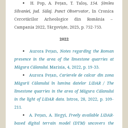
H. Pop, A. Pețan, T. Taloș,
154. Șimleu
Silvaniei, jud. Sălaj. Punct Observator
, în Cronica
Cercetărilor Arheologice din România –
Campania 2022, Târgoviște, 2023, p. 752-753.
2022
Aurora Pețan,
Notes regarding the Roman
presence in the area of the limestone quarries at
Măgura Călanului
. Marisia, 4, 2022, p. 19-33.
Aurora Pețan,
Carierele de calcar din zona
Măgurii Călanului în lumina datelor LiDAR / The
limestone quarries in the area of Măgura Călanului
in the light of LiDAR data
. Istros, 28, 2022, p. 109-
211.
A. Pețan, A. Hegyi,
Freely available LiDAR-
based digital terrain model (DTM) uncovers the