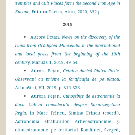
Temples and Cult Places form the Second Iron Age in
Europe
, Editura Dacica, Alun, 2020, 352 p.
2019
Aurora Pețan,
News on the discovery of the
ruins from Grădiştea Muncelului in the international
and local press from the beginning of the 19th
century
. Marisia 1, 2019, 49-54.
Aurora Pețan,
Cetatea dacică Piatra Roșie.
Observații cu privire la fortificația de pe platou
.
ArheoVest, VII, 2019, p. 315-338.
Aurora Pețan,
Cunoștințe de astronomie la
daci. Câteva considerații despre Sarmizegetusa
Regia
, în Marc Frîncu, Simina Frîncu (coord.),
Astronomia străbunilor. Arheoastronomie și
etnoastronomie pe teritoriul României, Szeged,