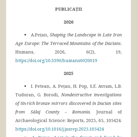
PUBLICAȚII
2026
A.Pețan,
Shaping the Landscape in Late Iron
Age Europe: The Terraced Mountains of the Dacians
.
Humans, 2026, 6(2), 19,
https://doi.org/10.3390/humans6020019
2025
I. Petean, A. Pețan, H. Pop, S.E. Avram, L.B.
Tudoran, G. Borodi,
Nondestructive investigations
of tin-rich bronze mirrors discovered in Dacian sites
from Sălaj County – Romania
. Journal of
Archaeological Science: Reports, 2025, 65, 105424.
https://doi.org/10.1016/j.jasrep.2025.105424