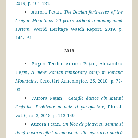
2019, p. 161-181.
Aurora Pețan,
The Dacian fortresses of the
Orăștie Mountains: 20 years without a management
system
, World Heritage Watch Report, 2019, p.
148-151
2018
Eugen Teodor, Aurora Pețan, Alexandru
Hegyi,
A ‘new’ Roman temporary camp in Parâng
Mountains
, Cercetări Arheologice, 25, 2018, p. 77-
90.
Aurora Pețan,
Cetățile dacice din Munții
Orăștiei. Probleme actuale și perspective
, Plural,
vol. 6, nr. 2, 2018, p. 112-149
.
Aurora Pețan,
Un bloc de piatră cu semne și
două basoreliefuri necunoscute din așezarea dacică