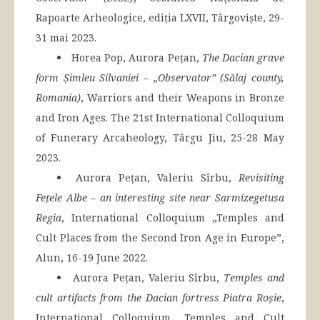
Rapoarte Arheologice, ediția LXVII, Târgoviște, 29-
31 mai 2023.
Horea Pop, Aurora Pețan,
The Dacian grave
form Șimleu Silvaniei – „Observator” (Sălaj county,
Romania)
, Warriors and their Weapons in Bronze
and Iron Ages. The 21st International Colloquium
of Funerary Arcaheology, Târgu Jiu, 25-28 May
2023.
Aurora Pețan, Valeriu Sîrbu,
Revisiting
Fețele Albe – an interesting site near Sarmizegetusa
Regia
, International Colloquium „Temples and
Cult Places from the Second Iron Age in Europe”,
Alun, 16-19 June 2022.
Aurora Pețan, Valeriu Sîrbu,
Temples and
cult artifacts from the Dacian fortress Piatra Roșie
,
International Colloquium „Temples and Cult