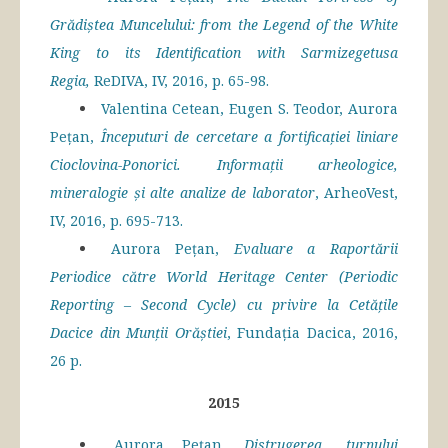
Grădiștea Muncelului: from the Legend of the White
King to its Identification with Sarmizegetusa
Regia,
ReDIVA, IV, 2016, p. 65-98.
Valentina Cetean, Eugen S. Teodor, Aurora
Pețan,
Începuturi de cercetare a fortificației liniare
Cioclovina-Ponorici. Informații arheologice,
mineralogie și alte analize de laborator
, ArheoVest,
IV, 2016, p. 695-713.
Aurora Pețan,
Evaluare a Raportării
Periodice către World Heritage Center (Periodic
Reporting – Second Cycle) cu privire la Cetățile
Dacice din Munții Orăștiei
, Fundația Dacica, 2016,
26 p.
2015
Aurora Pețan,
Distrugerea „turnului