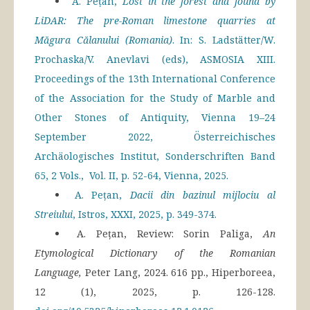
A. Pețan,
Lost in the forest and found by
LiDAR: The pre-Roman limestone quarries at
Măgura Călanului (Romania)
. In: S. Ladstätter/W.
Prochaska/V. Anevlavi (eds), ASMOSIA XIII.
Proceedings of the 13th International Conference
of the Association for the Study of Marble and
Other Stones of Antiquity, Vienna 19–24
September 2022,
Österreichisches
Archäologisches Institut, Sonderschriften Band
65
, 2 Vols., Vol. II, p. 52-64, Vienna, 2025.
A. Pețan,
Dacii din bazinul mijlociu al
Streiului
, Istros, XXXI, 2025, p. 349-374.
A. Pețan, Review: Sorin Paliga,
An
Etymological Dictionary of the Romanian
Language,
Peter Lang, 2024. 616 pp., Hiperboreea,
12 (1), 2025, p. 126-128.