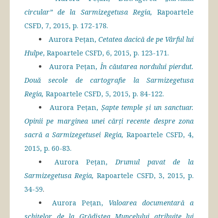
circular” de la Sarmizegetusa Regia,
Rapoartele
CSFD, 7, 2015, p. 172-178.
Aurora Pețan,
Cetatea dacică de pe Vârful lui
Hulpe
, Rapoartele CSFD, 6, 2015, p. 123-171.
Aurora Pețan,
În căutarea nordului pierdut.
Două secole de cartografie la Sarmizegetusa
Regia,
Rapoartele CSFD, 5, 2015, p. 84-122.
Aurora Pețan,
Șapte temple și un sanctuar.
Opinii pe marginea unei cărți recente despre zona
sacră a Sarmizegetusei Regia,
Rapoartele CSFD, 4,
2015, p. 60-83.
Aurora Pețan,
Drumul pavat de la
Sarmizegetusa Regia,
Rapoartele CSFD, 3, 2015, p.
34-59
.
Aurora Pețan,
Valoarea documentară a
schițelor de la Grădiștea Muncelului atribuite lui