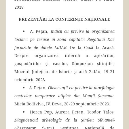
2018.
PREZENTĂRI LA CONFERINȚE NAȚIONALE
A. Pețan,
Indicii cu privire la organizarea
locuirii pe terase în zona capitalei Regatului Dac
furnizate de datele LiDAR
. De la Casă la Acasă.
Despre organizarea internă a așezărilor,
gospodăriilor și caselor, Simpozion științific,
Muzeul Județean de Istorie și artă Zalău, 19-21
octombrie 2023.
A. Pețan,
Observații cu privire la morfologia
castrelor temporare atipice din Munții Șureanu
,
Micia Rediviva, IV, Deva, 28-29 septembrie 2023.
Horea Pop, Aurora Pețan, Teodor Taloș,
Diagnosticul arheologic de la Șimleu Silvaniei-
Observator (2022)
, Sesiunea Națională de