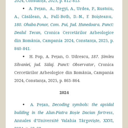
2024, Constanța, 2025, p. 812-813.
A. Pețan, A., Hegyi, A., Urdea, P., Rustoiu,
A., Căsălean, A., Pall-Both, D.-N., F. Boișteanu,
180.
Ohaba-Ponor, Com. Pui, Jud. Hunedoara. Punct:
Dealul Tecan
, Cronica Cercetărilor Arheologice
din România, Campania 2024, Constanța, 2025, p.
840-841.
H. Pop, A. Pețan, O. Udrescu,
187. Șimleu
Silvaniei, jud. Sălaj. Punct: Observator
, Cronica
Cercetărilor Arheologice din România, Campania
2024, Constanța, 2025, p. 863-864.
2024
A. Pețan,
Decoding symbols: the apsidal
building in the Alun-Piatra Roșie Dacian fortress
,
Annales d’Université Valahia Târgoviște, XXVI,