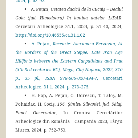
2024, p. 63-92.
A. Pețan,
Cetatea dacică de la Cucuiș – Dealul
Golu (jud. Hunedoara) în lumina datelor LiDAR
,
Cercetări Arheologice 31.1, 2024, p. 31-40, 2024,
https://doi.org/10.46535/ca.31.1.02
A. Pețan,
Recenzie: Alexandru Berzovan, At
the Borders of the Great Steppe. Late Iron Age
Hillforts between the Eastern Carpathians and Prut
(5th-3rd centuries BC), Mega, Cluj-Napoca, 2022, 310
p., 35 pl., ISBN 978-606-020-494-7,
Cercetări
Arheologice, 31.1, 2024, p. 273-275.
H. Pop, A. Pețan, O. Udrescu, T. Taloș, M.
Pohaidac, H. Cociș,
156.
Șimleu Silvaniei, jud. Sălaj.
Punct Observator
, în Cronica Cercetărilor
Arheologice din România – Campania 2023, Târgu
Mureș, 2024, p. 752-753.