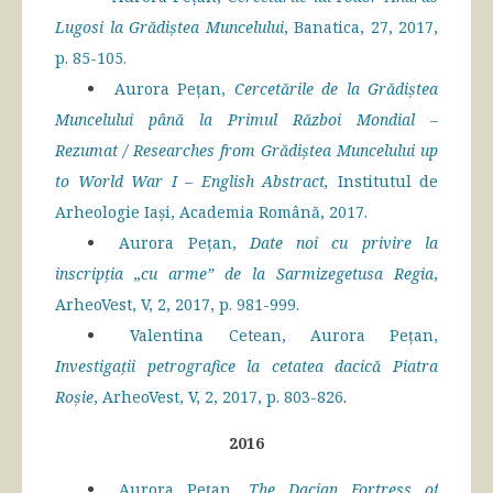
Lugosi la Grădiștea Muncelului
, Banatica, 27, 2017,
p. 85-105.
Aurora Pețan,
Cercetările de la Grădiștea
Muncelului până la Primul Război Mondial –
Rezumat / Researches from Grădiștea Muncelului up
to World War I – English Abstract,
Institutul de
Arheologie Iași, Academia Română, 2017.
Aurora Pețan,
Date noi cu privire la
inscripția „cu arme” de la Sarmizegetusa Regia
,
ArheoVest, V, 2, 2017, p. 981-999.
Valentina Cetean, Aurora Pețan,
Investigații petrografice la cetatea dacică Piatra
Roșie
, ArheoVest, V, 2,
2017, p. 803-826
.
2016
Aurora Pețan,
The Dacian Fortress of