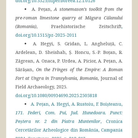
doi.org/10.5325/hiperboreea.12.1.0126
A. Pețan,
A stonemason’s toolkit from the
pre-roman limestone quarry at Măgura Călanului
(Romania)
, Praehistorische Zeitschrift
,
doi.org/10.1515/pz-2025-2011
A. Hegyi, S. Gridan, L. Angheluță, C.
Ardelean, D. Sheishah, Ș. Honcu, S.-P. Boțan, R.
Zăgrean, A. Onaca, P. Urdea, A. Picior, A. Pețan, A.
Sărășan,
On the Fringes of the Empire: A Roman
Fort at Ungra in Transylvania, Romania
, Journal of
Field Archaeology, 2025.
doi.org/10.1080/00934690.2025.2505818
A. Pețan, A. Hegyi, A. Rustoiu, F. Boișteanu,
171.
Federi, Com. Pui, Jud. Hunedoara. Punct:
Peștera nr. 2 din Piatra Muntenilor
, Cronica
Cercetărilor Arheologice din România, Campania