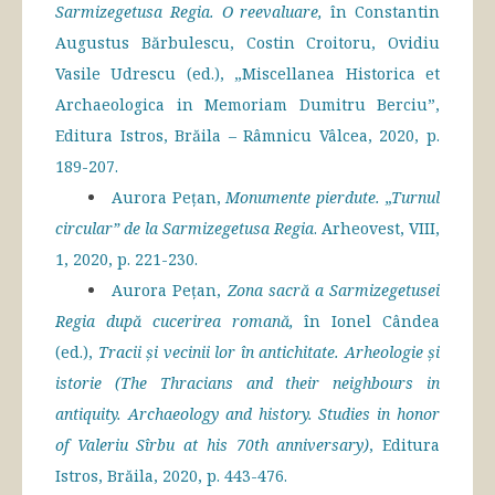
Sarmizegetusa Regia. O reevaluare,
în Constantin
Augustus Bărbulescu, Costin Croitoru, Ovidiu
Vasile Udrescu (ed.), „Miscellanea Historica et
Archaeologica in Memoriam Dumitru Berciu”,
Editura Istros, Brăila – Râmnicu Vâlcea, 2020, p.
189-207.
Aurora Pețan,
Monumente pierdute. „Turnul
circular” de la Sarmizegetusa Regia
. Arheovest, VIII,
1, 2020, p. 221-230.
Aurora Pețan,
Zona sacră a Sarmizegetusei
Regia după cucerirea romană,
în Ionel Cândea
(ed.),
Tracii și vecinii lor în antichitate. Arheologie și
istorie (
The Thracians and their neighbours in
antiquity. Archaeology and history. Studies in honor
of Valeriu Sîrbu at his 70th anniversary)
, Editura
Istros, Brăila, 2020, p. 443-476.