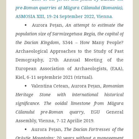
pre-Roman quarries at Măgura Călanului (Romania),
ASMOSIA XIII, 19-24 September 2022, Vienna.
Aurora Pețan,
An attempt to estimate the
population size of Sarmizegetusa Regia, the capital of
the Dacian Kingdom
, S344 – How Many People?
Archaeological Approaches to the Study of Past
Demography, 27th Annual Meeting of the
European Association of Archaeologists, (EAA),
Kiel, 6-11 septembrie 2021 (virtual).
Valentina Cetean, Aurora Pețan,
Romanian
Heritage Stone with international historical
significance. The ooidal limestone from Măgura
Călanului pre-Roman quarry
, EGU General
Assembly, Vienna, 7-12 Aprilie 2019.
Aurora Pețan,
The Dacian Fortresses of the
Orăștie Mountains: 20 years without a management