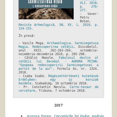
XLI, 2018, 
p. 276-
- Sever-
Petru 
Boțan, 
Revista Arheologică, 
SN, XV, 1, 2019, p. 
154-155.
În presă:
- Vasile Moga, 
Archaeologica. Sarmizegetusa 
Regia. Redescoperirea cetății
, Discobolul, 
anul XXII, 262-263-264, octombrie-
noiembrie-decembrie 2019, p. 295-298.

- Cătălin Manole, 
Fabulosul destin al 
cetăţii lui Decebal - AURORA PEŢAN: 
"Epopeea redescoperirii Sarmizegetusei a 
pornit de la aur"
, Formula As, nr. 1324, 
2018.

- Csaba Szabó, 
Régészettörténeti kutatások 
Erdélyben: egy új korszak 
kezdete
, Szabadság, 10 octombrie 2018.

- Pr. Constantin Necula, 
Carte-tezaur de 
cercetare
, Tribuna, 7 octombrie 2018.
2017
Aurora Pețan,
Cercetările lui Fodor András