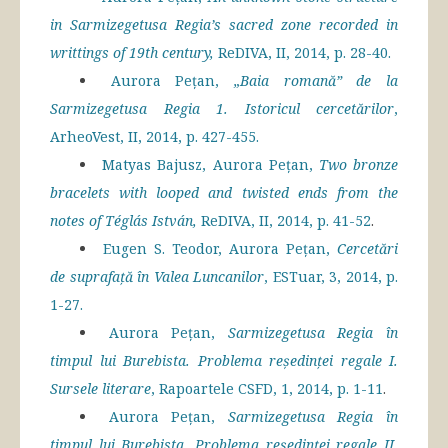
in Sarmizegetusa Regia’s sacred zone recorded in
writtings of 19th century,
ReDIVA, II, 2014, p. 28-40.
Aurora Pețan,
„Baia romană” de la
Sarmizegetusa Regia 1. Istoricul cercetărilor
,
ArheoVest, II, 2014, p. 427-455.
Matyas Bajusz, Aurora Peţan,
Two bronze
bracelets with looped and twisted ends from the
notes of Téglás István,
ReDIVA, II, 2014, p. 41-52
.
Eugen S. Teodor, Aurora Pețan,
Cercetări
de suprafață în Valea Luncanilor
, ESTuar, 3, 2014, p.
1-27.
Aurora Pețan,
Sarmizegetusa Regia în
timpul lui Burebista. Problema reședinței regale I.
Sursele literare
, Rapoartele CSFD, 1, 2014, p. 1-11
.
Aurora Pețan,
Sarmizegetusa Regia în
timpul lui Burebista. Problema reședinței regale II.