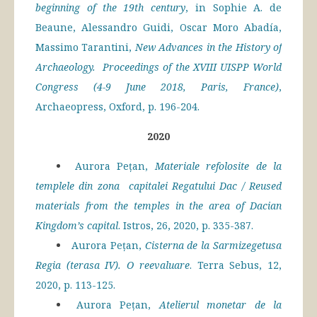
beginning of the 19th century
, in Sophie A. de
Beaune, Alessandro Guidi, Oscar Moro Abadía,
Massimo Tarantini,
New Advances in the History of
Archaeology. Proceedings of the XVIII UISPP World
Congress (4-9 June 2018, Paris, France)
,
Archaeopress, Oxford, p. 196-204.
2020
Aurora Pețan,
Materiale refolosite de la
templele din zona
capitalei Regatului Dac / Reused
materials from the temples in the area of Dacian
Kingdom’s capital
. Istros, 26, 2020, p. 335-387.
Aurora Pețan,
Cisterna de la Sarmizegetusa
Regia (terasa IV). O reevaluare
. Terra Sebus, 12,
2020, p. 113-125.
Aurora Pețan,
Atelierul monetar de la