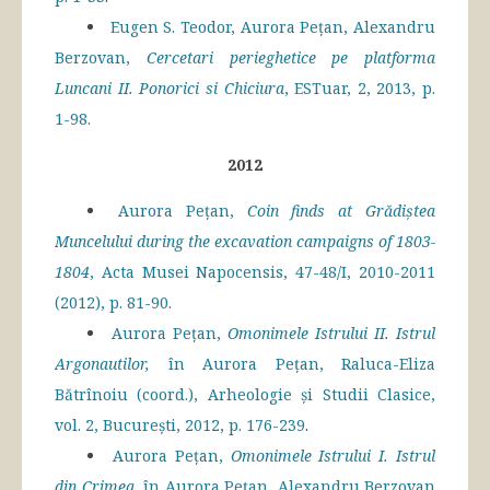
Eugen S. Teodor, Aurora Pețan, Alexandru
Berzovan,
Cercetari perieghetice pe platforma
Luncani II. Ponorici si Chiciura
, ESTuar, 2, 2013, p.
1-98.
2012
Aurora Pețan,
Coin finds at Grădiştea
Muncelului during the excavation campaigns of 1803-
1804
, Acta Musei Napocensis, 47-48/I, 2010-2011
(2012), p. 81-90.
Aurora Pețan,
Omonimele Istrului II. Istrul
Argonautilor,
în Aurora Pețan, Raluca-Eliza
Bătrînoiu (coord.), Arheologie și Studii Clasice,
vol. 2, București, 2012, p. 176-239
.
Aurora Pețan,
Omonimele Istrului I. Istrul
din Crimea,
în Aurora Pețan, Alexandru Berzovan