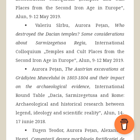
Places from the Second Iron Age in Europe”,
Alun, 9-12 May 2019.
Valeriu Sîrbu, Aurora Pețan,
Who
destroyed the Dacian temples? Some considerations
about Sarmizegetusa Regia
, International
Colloquium „Temples and Cult Places from the
Second Iron Age in Europe”, Alun, 9-12 May 2019.
Aurora Pețan,
The Austrian excavations at
Grădiștea Muncelului in 1803-1804 and their impact
on the archaeological evidence
, International
Round Table „Dacia, Sarmizegetusa and Rome:
Archaeological and historical research between
legend, ideology and scientific reality”, Alun, 14-
17 iunie 2018.
Eugen Teodor, Aurora Pețan, Alexandru
Hegyi,
Comentarii despre morfologia fortificației de