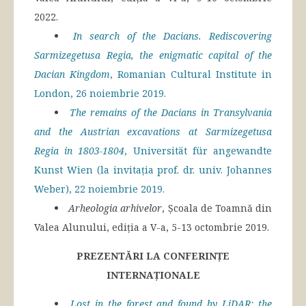
2022.
In search of the Dacians. Rediscovering
Sarmizegetusa Regia, the enigmatic capital of the
Dacian Kingdom
, Romanian Cultural Institute in
London, 26 noiembrie 2019.
The remains of the Dacians in Transylvania
and the Austrian excavations at Sarmizegetusa
Regia in 1803-1804
, Universität für angewandte
Kunst Wien (la invitația prof. dr. univ. Johannes
Weber), 22 noiembrie 2019.
Arheologia arhivelor
, Școala de Toamnă din
Valea Alunului, ediția a V-a, 5-13 octombrie 2019.
PREZENTĂRI LA CONFERINȚE
INTERNAȚIONALE
Lost in the forest and found by LiDAR: the