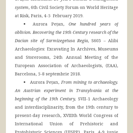
system
, 6th Civil Society Forum on World Heritage
at Risk, Paris, 4-5 February 2019.
Aurora Pețan,
One hundred years of
oblivion. Recovering the 19th Century research of the
Dacian site of Sarmizegetusa Regia
, S603 – Alibi
Archaeologies: Excavating In Archives, Museums
and Storerooms, 24th Annual Meeting of the
European Association of Archaeologists, (EAA),
Barcelona, 5-8 septembrie 2018.
Aurora Pețan,
From mining to archaeology.
An Austrian experiment in Transylvania at the
beginning of the 19th Century,
SVII-1 Archaeology
and interdisciplinarity, from the 19th century to
present-day research, XVIIIth World Congress of
International Union of Prehistoric and
Protohistoric Sciences (UISPP), Paris, 4-9 iunie