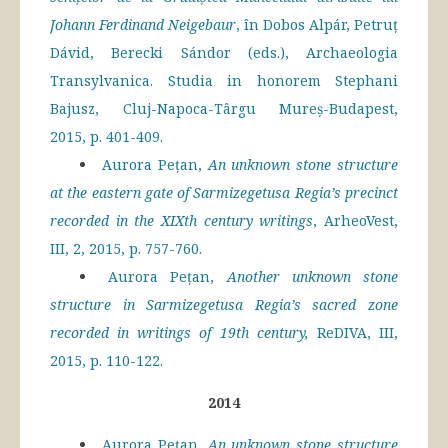
Johann Ferdinand Neigebaur
, în Dobos Alpár, Petruţ
Dávid, Berecki Sándor (eds.), Archaeologia
Transylvanica. Studia in honorem Stephani
Bajusz, Cluj-Napoca-Târgu Mureș-Budapest,
2015, p. 401-409.
Aurora Pețan,
An unknown stone structure
at the eastern gate of Sarmizegetusa Regia’s precinct
recorded in the XIXth century writings
, ArheoVest,
III,
2, 2015, p. 757-760.
Aurora Pețan,
Another unknown stone
structure in Sarmizegetusa Regia’s sacred zone
recorded in writings of 19th century,
ReDIVA, III,
2015, p. 110-122.
2014
Aurora Pețan,
An unknown stone structure