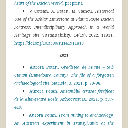
heart of the Dacian World
, preprint.
V. Cetean, A. Pețan, M. Stancu,
Historical
Use of the Ashlar Limestone at Piatra Roșie Dacian
Fortress; Interdisciplinary Approach in a World
Heritage Site
. Sustainability
,
14(19), 2022, 11811,
https://doi.org/10.3390/su141911818
2021
Aurora Pețan,
Grădiștea de Munte – Sub
Cununi (Hunedoara County). The file of a forgotten
archaeological site
. Marisia, 3, 2021, p. 79-98.
Aurora Pețan,
Ansamblul terasat fortificat
de la Alun-Piatra Roșie
. Arheovest IX, 2021, p. 387-
419.
Aurora Pețan,
From mining to archaeology.
An Austrian experiment
in Transylvania at the