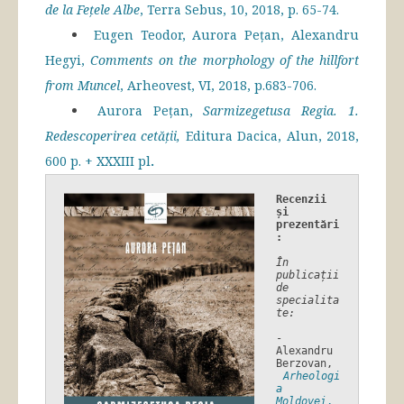
de la Fețele Albe
, Terra Sebus, 10, 2018, p. 65-74.
Eugen Teodor, Aurora Pețan, Alexandru
Hegyi,
Comments on the morphology of the hillfort
from Muncel
, Arheovest, VI, 2018, p.683-706.
Aurora Pețan,
Sarmizegetusa Regia. 1.
Redescoperirea cetății,
Editura Dacica, Alun, 2018,
600 p. + XXXIII pl
.
Recenzii 
și 
prezentări
:
În 
publicații 
de 
specialita
te:

- 
Alexandru 
Berzovan,
Arheologi
a 
Moldovei
, 