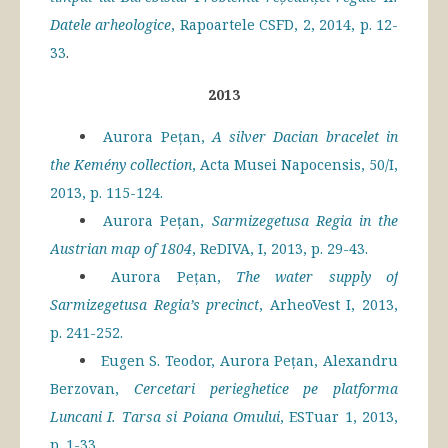
Datele arheologice
, Rapoartele CSFD, 2, 2014, p. 12-
33
.
2013
Aurora Pețan,
A silver Dacian bracelet in
the Kemény collection
, Acta Musei Napocensis, 50/I,
2013, p. 115-124.
Aurora Pețan,
Sarmizegetusa Regia in the
Austrian map of 1804
, ReDIVA, I, 2013, p. 29-43.
Aurora Pețan,
The water supply of
Sarmizegetusa Regia’s precinct
, ArheoVest I, 2013,
p. 241-252.
Eugen S. Teodor, Aurora Pețan, Alexandru
Berzovan,
Cercetari perieghetice pe platforma
Luncani I. Tarsa si Poiana Omului
, ESTuar 1, 2013,
p. 1-33
.