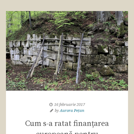
16 februarie 2017
by
Aurora Pețan
Cum s-a ratat finanțarea