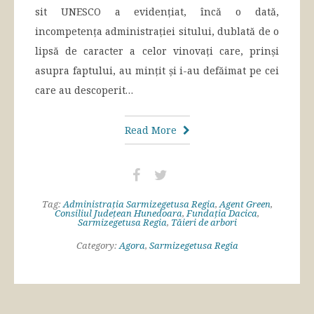
sit UNESCO a evidențiat, încă o dată,
incompetența administrației sitului, dublată de o
lipsă de caracter a celor vinovați care, prinși
asupra faptului, au mințit și i-au defăimat pe cei
care au descoperit…
Read More
Tag:
Administrația Sarmizegetusa Regia
,
Agent Green
,
Consiliul Județean Hunedoara
,
Fundația Dacica
,
Sarmizegetusa Regia
,
Tăieri de arbori
Category:
Agora
,
Sarmizegetusa Regia