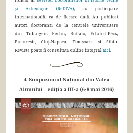
număr al
Revistei Doctoranzilor în Istorie Veche
și Arheologie (ReDIVA)
, cu participare
internațională, ca de fiecare dată. Au publicat
autori doctoranzi de la centrele universitare
din Tübingen, Berlin, Buffalo, Erführt-Pécs,
București, Cluj-Napoca, Timișoara și Sibiu.
Revista poate fi consultată online integral
aici
.
4. Simpozionul Național din Valea
Alunului – ediția a III-a (6-8 mai 2016)