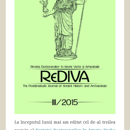
La începutul lunii mai am editat cel de-al treilea