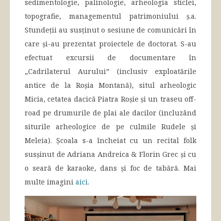
sedimentologie, palinologie, arheologia sticlei,
topografie, managementul patrimoniului ș.a.
Stundeții au susținut o sesiune de comunicări în
care și-au prezentat proiectele de doctorat. S-au
efectuat excursii de documentare în
„Cadrilaterul Aurului” (inclusiv exploatările
antice de la Roșia Montană), situl arheologic
Micia, cetatea dacică Piatra Roșie și un traseu off-
road pe drumurile de plai ale dacilor (incluzând
siturile arheologice de pe culmile Rudele și
Meleia). Școala s-a încheiat cu un recital folk
susșinut de Adriana Andreica & Florin Grec și cu
o seară de karaoke, dans și foc de tabără. Mai
multe imagini
aici
.