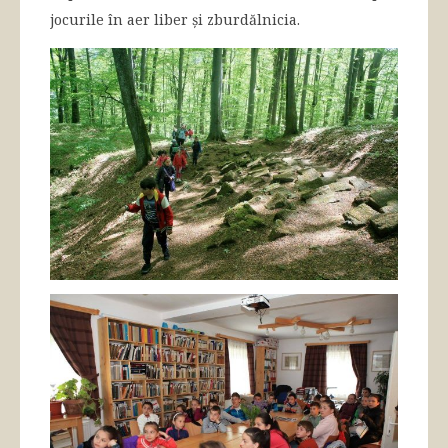
jocurile în aer liber și zburdălnicia.