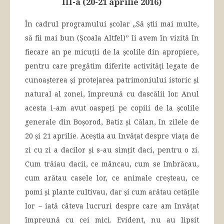
III-a (20-21 aprilie 2016)
În cadrul programului școlar „Să știi mai multe,
să fii mai bun (Școala Altfel)” îi avem în vizită în
fiecare an pe micuții de la școlile din apropiere,
pentru care pregătim diferite activități legate de
cunoașterea și protejarea patrimoniului istoric și
natural al zonei, împreună cu dascălii lor. Anul
acesta i-am avut oaspeți pe copiii de la școlile
generale din Boșorod, Batiz și Călan, în zilele de
20 și 21 aprilie. Aceștia au învățat despre viața de
zi cu zi a dacilor și s-au simțit daci, pentru o zi.
Cum trăiau dacii, ce mâncau, cum se îmbrăcau,
cum arătau casele lor, ce animale creșteau, ce
pomi și plante cultivau, dar și cum arătau cetățile
lor – iată câteva lucruri despre care am învățat
împreună cu cei mici. Evident, nu au lipsit