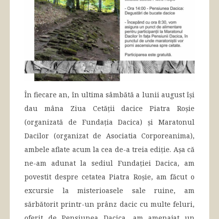
În fiecare an, în ultima sâmbătă a lunii august își
dau mâna Ziua Cetății dacice Piatra Roșie
(organizată de Fundația Dacica) și Maratonul
Dacilor (organizat de Asociatia Corporeanima),
ambele aflate acum la cea de-a treia ediție. Așa că
ne-am adunat la sediul Fundației Dacica, am
povestit despre cetatea Piatra Roșie, am făcut o
excursie la misterioasele sale ruine, am
sărbătorit printr-un prânz dacic cu multe feluri,
oferit de Pensiunea Dacica, am amenajat un