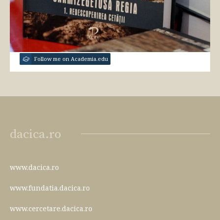
Follow me on Academia.edu
dacica.ro
www.dacica.ro
www.fundatia.dacica.ro
www.cercetare.dacica.ro