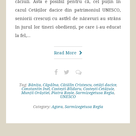
căciuli. Asta e posibil pentru că, cel puțin în
cazul Cetăților dacice din patrimoniul UNESCO,
seniorii crescuți cu astfel de năravuri au strâns
în jurul lor tineri obedienți, pe care i-au educat
la fel,…
Read More
Tag:
Bănița
,
Căpâlna
,
Cătălin Cristescu
,
cetăți dacice
,
Constantin Inel
,
Costești-Blidaru
,
Costești-Cetățuie
,
Munții Orăștiei
,
Piatra Roșie
,
Sarmizegetusa Regia
,
UNESCO
Category:
Agora
,
Sarmizegetusa Regia