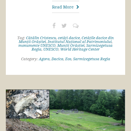
Read More
Tag:
Cătălin Cristescu
,
cetăți dacice
,
Cetățile dacice din
Munții Orăștiei
,
Institutul Național al Patrimoniului
,
monumente UNESCO
,
Munții Orăștiei
,
Sarmizegetusa
Regia
,
UNESCO
,
World Heritage Center
Category:
Agora
,
Dacica
,
Eos
,
Sarmizegetusa Regia