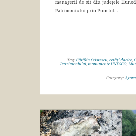
managerii de sit din județele Hunedo
Patrimoniului prin Punctul…
Tag:
Cătălin Cristescu
,
cetăți dacice
,
C
Patrimoniului
,
monumente UNESCO
,
Munț
Category:
Agora