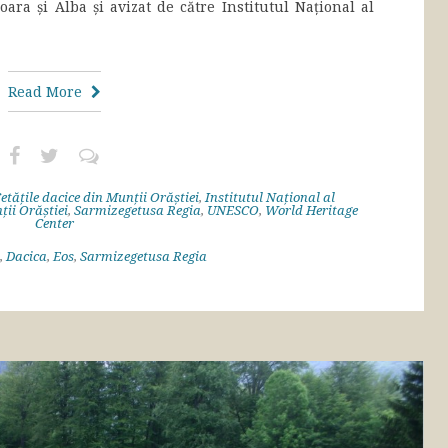
ara și Alba și avizat de către Institutul Național al
Read More
etățile dacice din Munții Orăștiei
,
Institutul Național al
ii Orăștiei
,
Sarmizegetusa Regia
,
UNESCO
,
World Heritage
Center
,
Dacica
,
Eos
,
Sarmizegetusa Regia