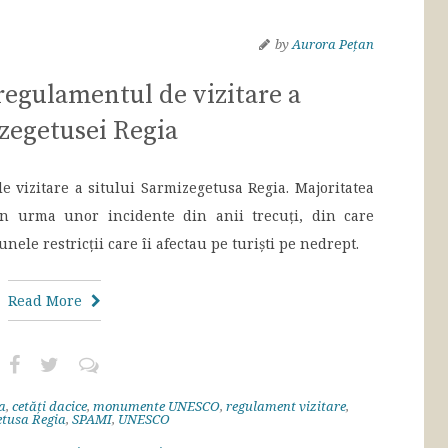
by
Aurora Pețan
 regulamentul de vizitare a
zegetusei Regia
e vizitare a sitului Sarmizegetusa Regia. Majoritatea
în urma unor incidente din anii trecuți, din care
nele restricții care îi afectau pe turiști pe nedrept.
Read More
a
,
cetăți dacice
,
monumente UNESCO
,
regulament vizitare
,
tusa Regia
,
SPAMI
,
UNESCO