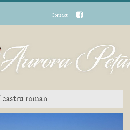
Contact
/ castru roman