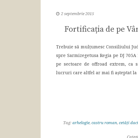
2 septembrie 2015
Fortificația de pe Vâ
Trebuie să mulțumesc Consiliului Ju
spre Sarmizegetusa Regia pe DJ 705A î
pe sectoare de offroad extrem, ca
lucruri care altfel ar mai fi așteptat la
Tag:
arhelogie
,
castru roman
,
cetăți dac
Categ