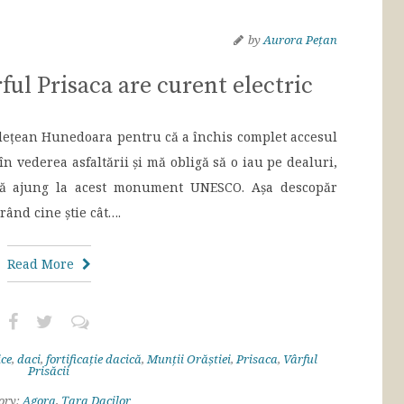
by
Aurora Pețan
rful Prisaca are curent electric
dețean Hunedoara pentru că a închis complet accesul
n vederea asfaltării și mă obligă să o iau pe dealuri,
 să ajung la acest monument UNESCO. Așa descopăr
 rând cine știe cât….
Read More
ice
,
daci
,
fortificație dacică
,
Munții Orăștiei
,
Prisaca
,
Vârful
Prisăcii
ory:
Agora
,
Țara Dacilor